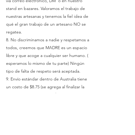
vía correo electrónico, DM o en nuestro
stand en bazares. Valoramos el trabajo de
nuestras artesanas y tenemos la fiel idea de
qué el gran trabajo de un artesano NO se
regatea.
8. No discriminamos a nadie y respetamos a
todos, creemos que MADRE es un espacio
libre y que acoge a cualquier ser humano. (
esperamos lo mismo de tu parte) Ningún
tipo de falta de respeto será aceptada.
9. Envío estándar dentro de Australia tiene
un costo de $8.75 (se agrega al finalizar la
compra), con envío estándar gratuito en
pedidos mayores a $55 en Australia y
pedidos internacionales mayores a $90; el
envío express está disponible por un costo
adicional y el seguro de envío es opcional
con una tarifa plana de $15 para envío