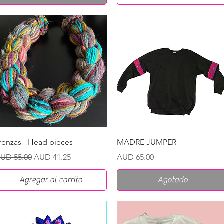
Vista rápida
Vista rápida
renzas - Head pieces
MADRE JUMPER
recio
Precio de oferta
Precio
UD 55.00
AUD 41.25
AUD 65.00
Agregar al carrito
Agotado