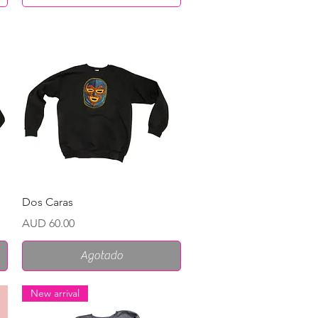
Vista rápida
Dos Caras
Precio
AUD 60.00
Agotado
New arrival