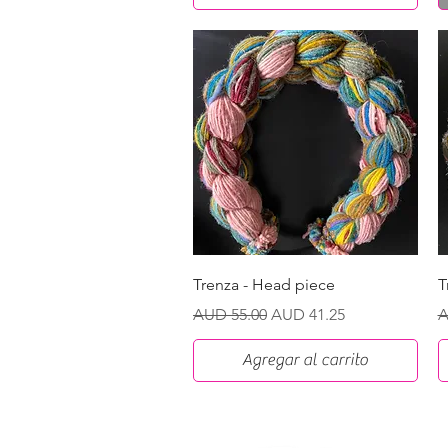
Vista rápida
Trenza - Head piece
T
Precio
Precio de oferta
P
AUD 55.00
AUD 41.25
A
Agregar al carrito