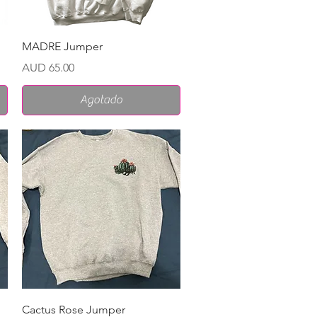
Vista rápida
MADRE Jumper
Precio
AUD 65.00
Agotado
Vista rápida
Cactus Rose Jumper