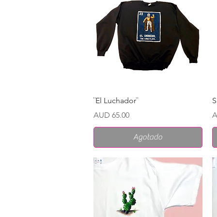
Vista rápida
¨El Luchador¨
S
Precio
P
AUD 65.00
A
Agotado