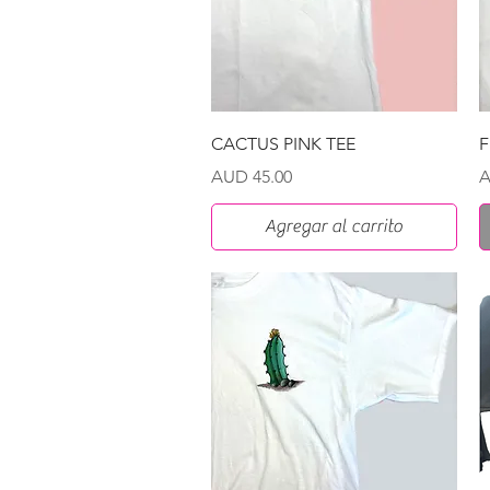
Vista rápida
CACTUS PINK TEE
F
Precio
P
AUD 45.00
A
Agregar al carrito