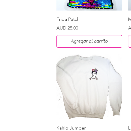
Vista rápida
Frida Patch
M
Precio
P
AUD 25.00
A
Agregar al carrito
Vista rápida
Kahlo Jumper
L