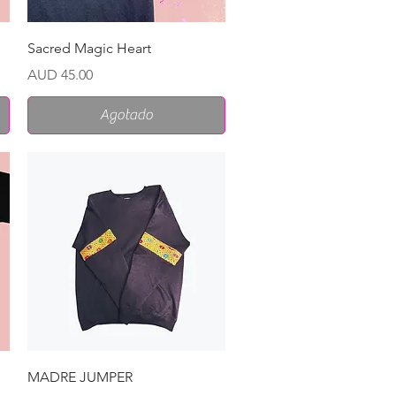
Vista rápida
Sacred Magic Heart
Precio
AUD 45.00
Agotado
Vista rápida
MADRE JUMPER