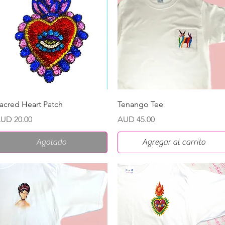
Vista rápida
Vista rápida
acred Heart Patch
Tenango Tee
recio
Precio
UD 20.00
AUD 45.00
Agotado
Agregar al carrito