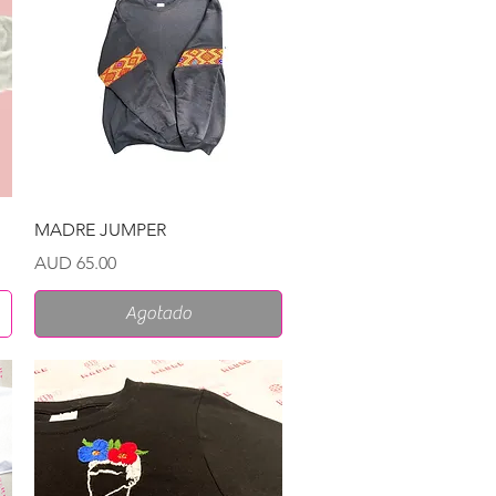
Vista rápida
MADRE JUMPER
Precio
AUD 65.00
Agotado