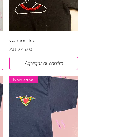
Vista rápida
Carmen Tee
Precio
AUD 45.00
Agregar al carrito
New arrival