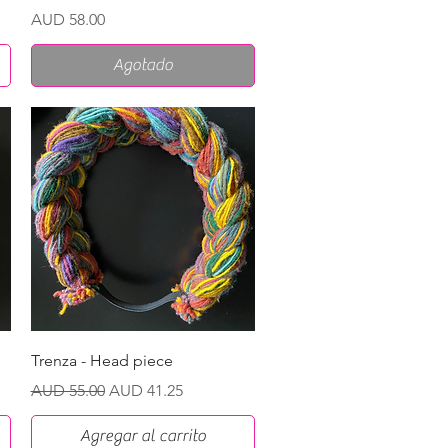
Precio
AUD 58.00
Agotado
Vista rápida
Trenza - Head piece
Precio
Precio de oferta
AUD 55.00
AUD 41.25
Agregar al carrito