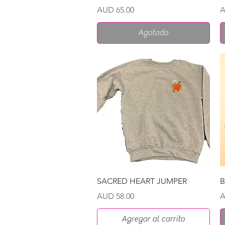
Precio
P
AUD 65.00
A
Agotado
Vista rápida
SACRED HEART JUMPER
B
Precio
P
AUD 58.00
A
Agregar al carrito