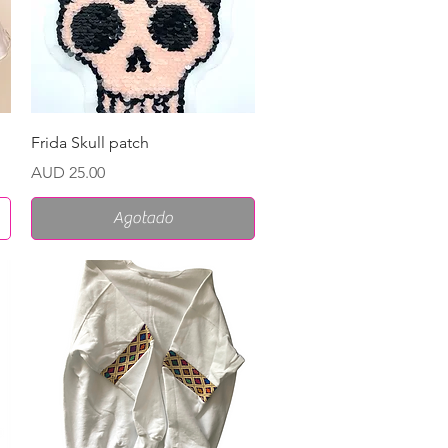
Vista rápida
Frida Skull patch
Precio
AUD 25.00
Agotado