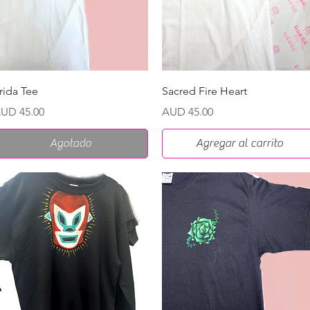
Vista rápida
Vista rápida
rida Tee
Sacred Fire Heart
recio
Precio
UD 45.00
AUD 45.00
Agotado
Agregar al carrito