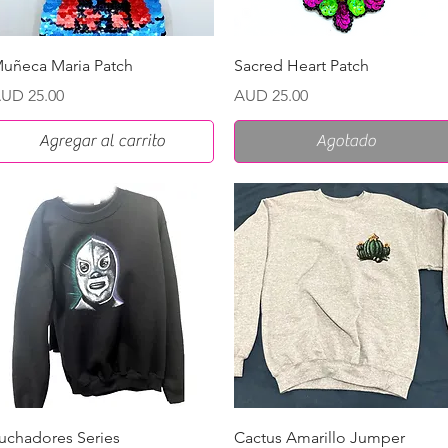
Vista rápida
Vista rápida
uñeca Maria Patch
Sacred Heart Patch
recio
Precio
UD 25.00
AUD 25.00
Agregar al carrito
Agotado
Vista rápida
Vista rápida
uchadores Series
Cactus Amarillo Jumper