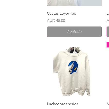
Vista rápida
Cactus Lover Tee
L
Precio
P
AUD 45.00
A
Agotado
Vista rápida
Luchadores series
M