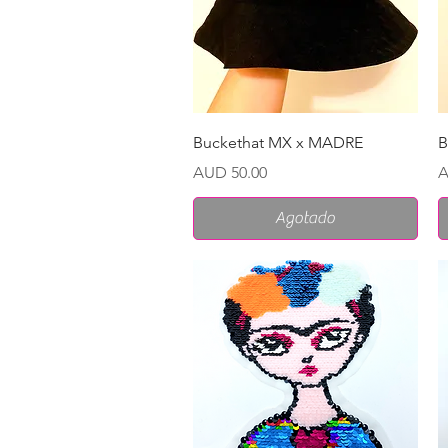
Vista rápida
Buckethat MX x MADRE
B
Precio
P
AUD 50.00
A
Agotado